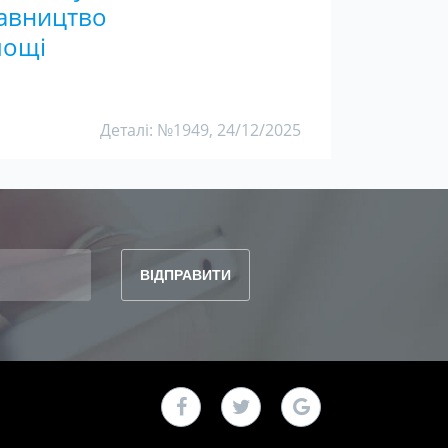
тавництво
лощі
Деталі: №1949, 24/12/2025