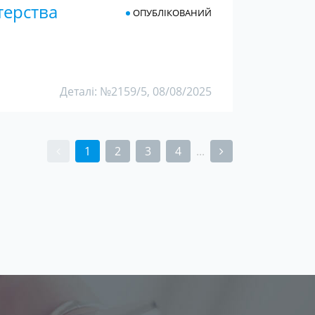
терства
ОПУБЛІКОВАНИЙ
Деталі: №2159/5, 08/08/2025
1
2
3
4
...
(current)