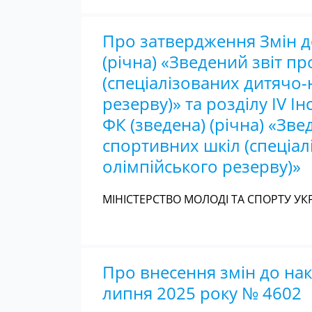
Про затвердження Змін до
(річна) «Зведений звіт п
(спеціалізованих дитячо
резерву)» та розділу IV І
ФК (зведена) (річна) «Зв
спортивних шкіл (спеціа
олімпійського резерву)»
МІНІСТЕРСТВО МОЛОДІ ТА СПОРТУ УКР
Про внесення змін до нака
липня 2025 року № 4602