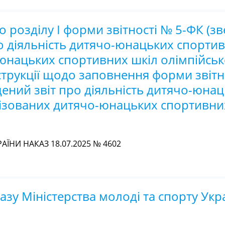
 розділу I форми звітності № 5-ФК (зв
ро діяльність дитячо-юнацьких спорти
-юнацьких спортивних шкіл олімпійськ
нструкції щодо заповнення форми звітно
едений звіт про діяльність дитячо-юна
лізованих дитячо-юнацьких спортивни
АЇНИ НАКАЗ 18.07.2025 № 4602
зу Міністерства молоді та спорту Укра