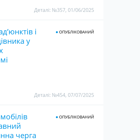
Деталі: №357, 01/06/2025
д’юнктів і
ОПУБЛІКОВАНИЙ
івника у
х
емі
Деталі: №454, 07/07/2025
мобілів
ОПУБЛІКОВАНИЙ
жавний
онна черга