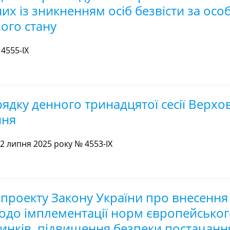
х із зникненням осіб безвісти за осо
ного стану
4555-IX
ядку денного тринадцятої сесії Верхо
ння
 липня 2025 року № 4553-IX
проекту Закону України про внесення
щодо імплементації норм європейськог
ринків, підвищення безпеки постачанн