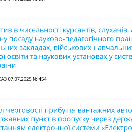
ів чисельності курсантів, слухачів, а
ну посаду науково-педагогічного прац
ьних закладах, військових навчальни
ї освіти та наукових установах у сист
раїни
З 07.07.2025 № 454
 черговості прибуття вантажних авто
ржавних пунктів пропуску через дер
станням електронної системи «Електр