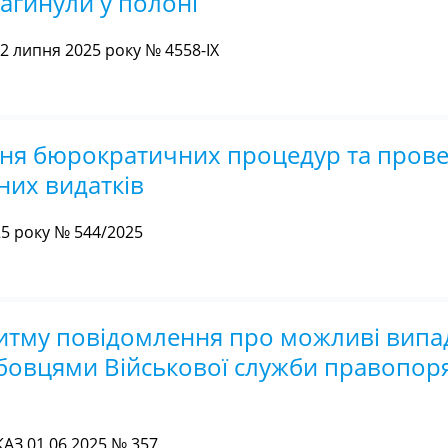
загинули у полоні
 липня 2025 року № 4558-IX
ння бюрократичних процедур та пров
них видатків
25 року № 544/2025
итму повідомлення про можливі випа
бовцями Військової служби правопоря
З 01.06.2025 № 357