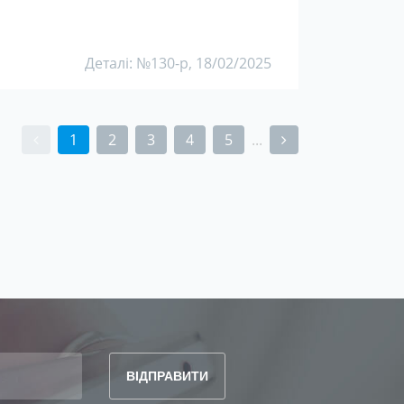
Деталі: №130-р, 18/02/2025
1
2
3
4
5
...
(current)