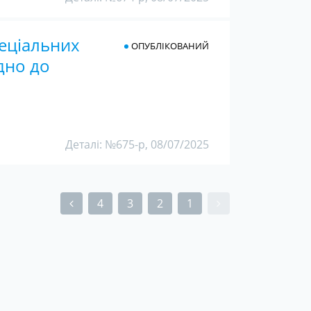
еціальних
ОПУБЛІКОВАНИЙ
дно до
Деталі: №675-р, 08/07/2025
4
3
2
1