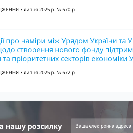
ЖЕННЯ 7 липня 2025 р. № 670-р
ії про наміри між Урядом України та 
щодо створення нового фонду підтри
 та пріоритетних секторів економіки 
ЖЕННЯ 7 липня 2025 р. № 672-р
а нашу розсилку