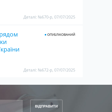
Деталі: №670-р, 07/07/2025
Урядом
ОПУБЛІКОВАНИЙ
мки
України
Деталі: №672-р, 07/07/2025