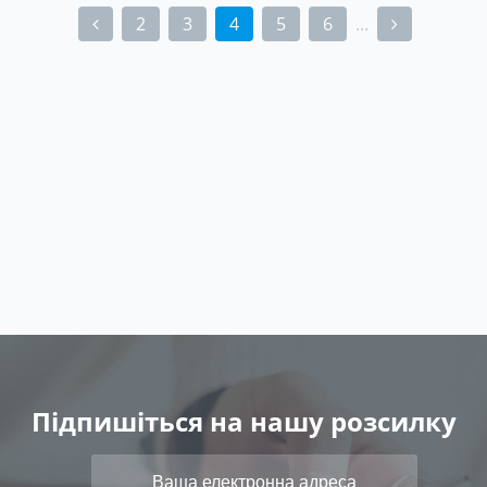
2
3
4
5
6
...
(current)
Підпишіться на нашу розсилку