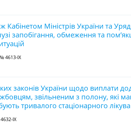
ж Кабінетом Міністрів України та Уряд
лузі запобігання, обмеження та пом’я
итуацій
№ 4613-IX
яких законів України щодо виплати до
жбовцям, звільненим з полону, які м
ують тривалого стаціонарного лікув
4632-IX