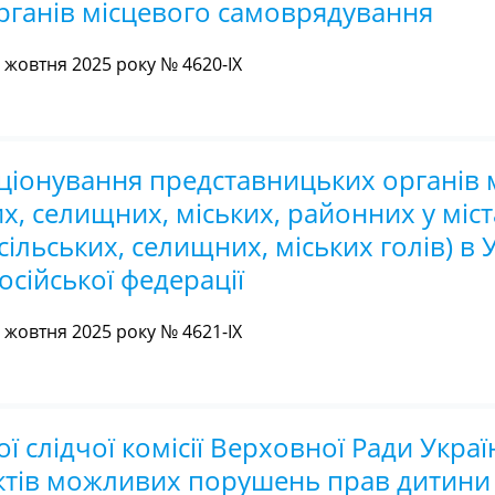
органів місцевого самоврядування
жовтня 2025 року № 4620-IX
ціонування представницьких органів 
х, селищних, міських, районних у міст
ільських, селищних, міських голів) в У
осійської федерації
жовтня 2025 року № 4621-IX
 слідчої комісії Верховної Ради Украї
ктів можливих порушень прав дитини