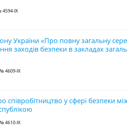
 4594-IX
кону України «Про повну загальну сер
ня заходів безпеки в закладах загаль
№ 4609-IX
о співробітництво у сфері безпеки мі
спублікою
№ 4610-IX