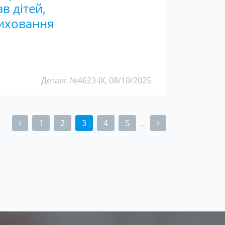
в дітей,
виховання
Деталі: №4623-IX, 08/10/2025
1
2
3
4
5
...
(current)