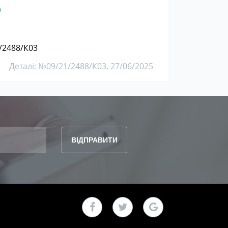
о
/2488/К03
Деталі: №09/21/2488/К03, 27/06/2025