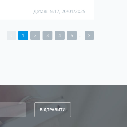
Деталі: №17, 20/01/2025
1
2
3
4
5
...
(current)