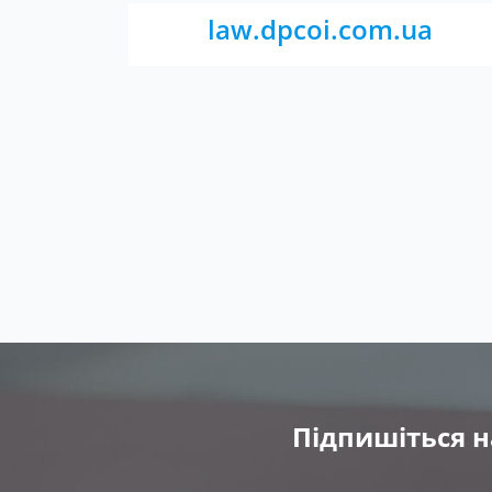
law.dpcoi.com.ua
Підпишіться н