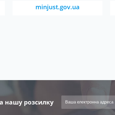
minjust.gov.ua
а нашу розсилку