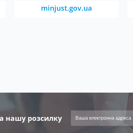
minjust.gov.ua
а нашу розсилку