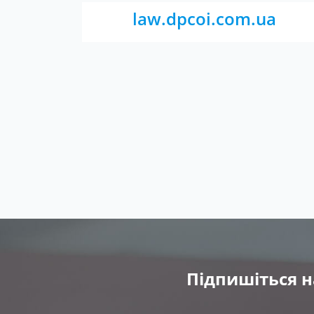
law.dpcoi.com.ua
Підпишіться н