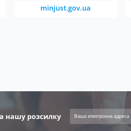
minjust.gov.ua
а нашу розсилку