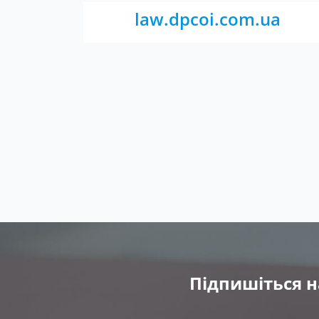
law.dpcoi.com.ua
Підпишіться н