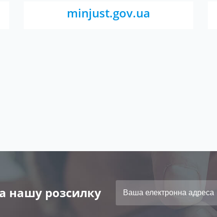
minjust.gov.ua
а нашу розсилку