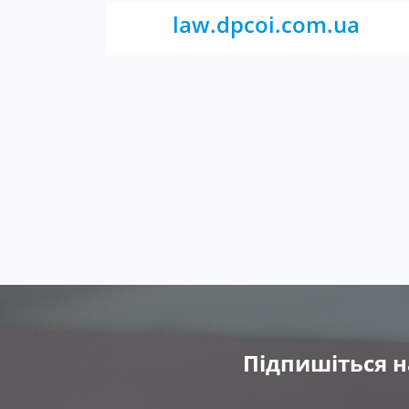
law.dpcoi.com.ua
Підпишіться н