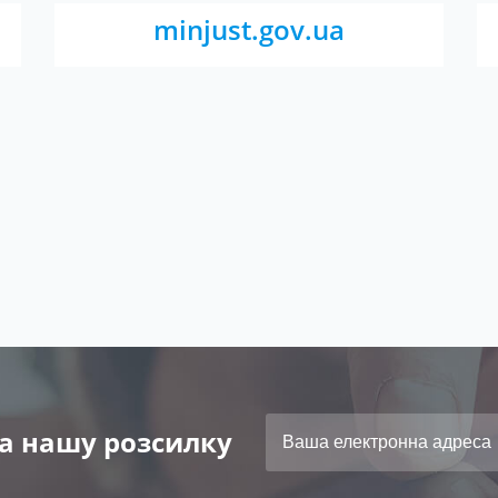
minjust.gov.ua
а нашу розсилку