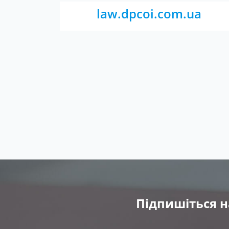
law.dpcoi.com.ua
Підпишіться н