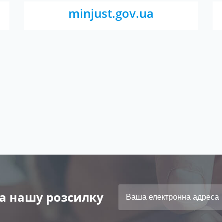
minjust.gov.ua
а нашу розсилку