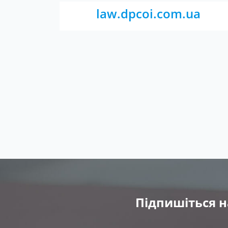
law.dpcoi.com.ua
Підпишіться н