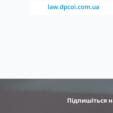
law.dpcoi.com.ua
Підпишіться н