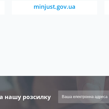
minjust.gov.ua
а нашу розсилку