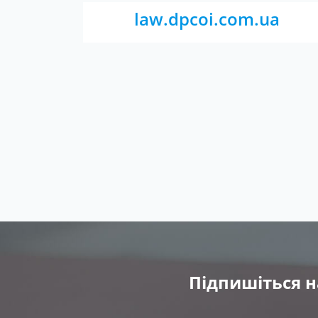
law.dpcoi.com.ua
Підпишіться н