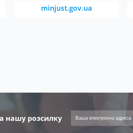
minjust.gov.ua
а нашу розсилку