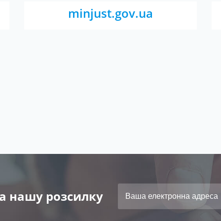
minjust.gov.ua
а нашу розсилку