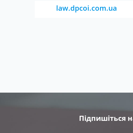
law.dpcoi.com.ua
Підпишіться н