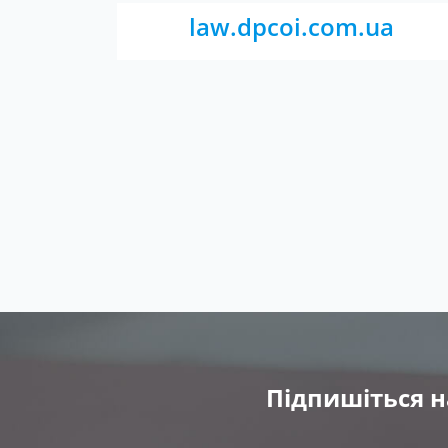
law.dpcoi.com.ua
Підпишіться н