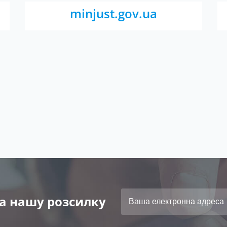
minjust.gov.ua
а нашу розсилку